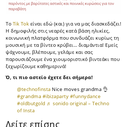
παρόντος με βαρύτατες αστικές και ποινικές κυρώσεις για τον
παραβάτη
To
Tik Tok
είναι εδώ (και) για να μας διασκεδάζει!
Η δημοφιλής στις νεαρές κατά βάση ηλικίες,
κοινωνική πλατφόρμα που συνδυάζει κυρίως τη
μουσική με τα βίντεο κρύβει… διαμάντια! Εμείς
ψάχνουμε, βλέπουμε, γελάμε και σας
παρουσιάζουμε ένα χιουμοριστικό βιντεάκι που
ξεχωρίζουμε καθημερινά!
Ό, τι πιο αστείο έχετε δει σήμερα!
@technofinsta
Nice moves grandma 👌
#grandma
#ibizaparty
#funnydance
#oldbutgold
♬ sonido original – Techno
of Insta
Δείτε επίσης