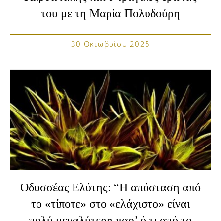
του με τη Μαρία Πολυδούρη
30 Οκτωβρίου 2025
Οδυσσέας Ελύτης: “Η απόσταση από
το «τίποτε» στο «ελάχιστο» είναι
πολύ μεγαλύτερη παρ’ ό,τι από το